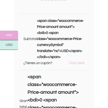
<span class="woocommerce-
Price-amount amount">
<bdi>0 <span
ARS
Subtotal
class="woocommerce-Price-
USD
currencySymbol"
translate="no">USD</span>
</bdi></span>
Click here
¿Tienes un cupón?
<span
class="woocommerce-
Price-amount amount">
<bdi>0 <span
Gran
total
class="woocommerce-