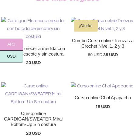
¡Oferta!
Combo Curso online Trenzas a
ARS
Crochet Nivel 1, 2 y 3
Cárdigan Florecer a medida con
bajada de escote y sin costura
El
El
60
USD
36
USD
USD
precio
precio
20
USD
original
actual
era:
es:
60 USD.
36 USD.
Curso online Chal Apapacho
18
USD
Curso online
CARDIGAN/SWEATER Mirai
Bottom-Up Sin costura
20
USD