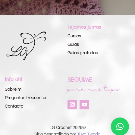
Tejamos juntas
Cursos
Guías
Guías gratuitas
Info útil
SEGUIME
para más tips
Sobre mí
Preguntas frecuentes
Contacto
LG Crochet 2026©
Sitio desarrollado por
Tuyo Tienda